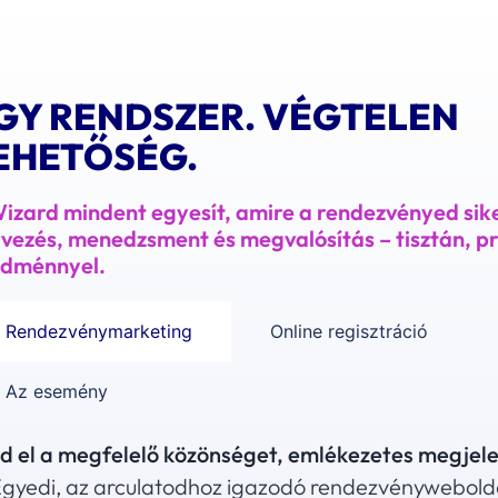
GY RENDSZER. VÉGTELEN
EHETŐSÉG.
izard mindent egyesít, amire a rendezvényed sik
vezés, menedzsment és megvalósítás – tisztán, p
edménnyel.
Rendezvénymarketing
Online regisztráció
Az esemény
d el a megfelelő közönséget, emlékezetes megjele
Egyedi, az arculatodhoz igazodó rendezvénywebold