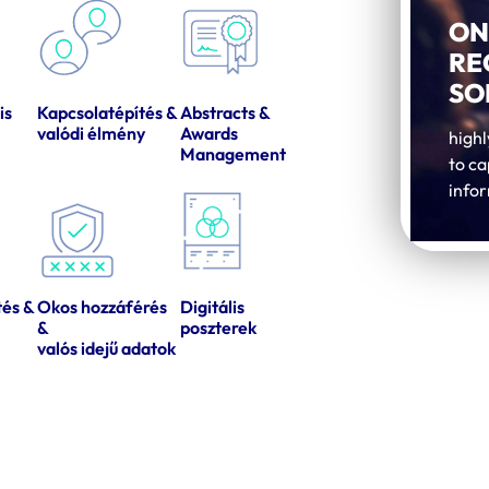
ON
RE
SO
is
Kapcsolatépítés &
Abstracts &
valódi élmény
Awards
highl
Management
to c
info
tés &
Okos hozzáférés
Digitális
&
poszterek
valós idejű adatok