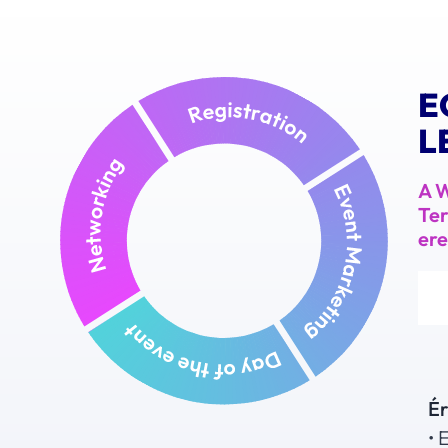
E
L
A W
Ter
er
Ér
• 