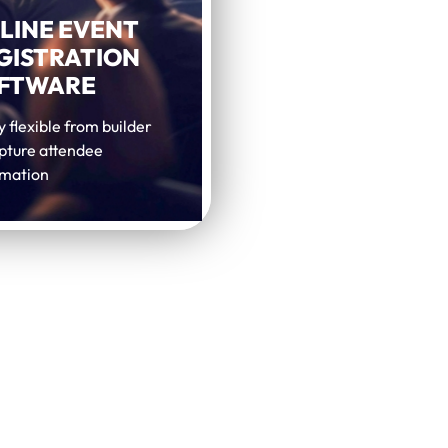
LINE EVENT
GISTRATION
FTWARE
y flexible from builder
apture attendee
rmation