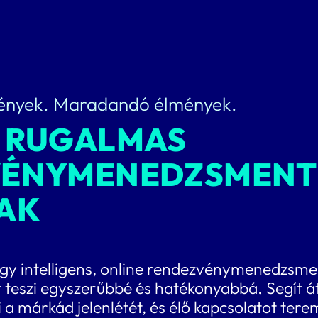
ények. Maradandó élmények.
 RUGALMAS
VÉNYMENEDZSMENT
AK
gy intelligens, online rendezvénymenedzsme
 teszi egyszerűbbé és hatékonyabbá. Segít át
ni a márkád jelenlétét, és élő kapcsolatot ter