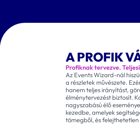
A PROFIK V
Profiknak tervezve. Teljes
Az Events Wizard-nál hisz
a részletek művészete. Ezé
hanem teljes irányítást, g
élménytervezést biztosít. 
nagyszabású élő események
kezedbe, amelyek segítség
tömegből, és felejthetetle