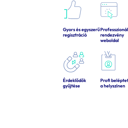
Professzionál
Gyors és egyszerű
rendezvény
regisztráció
weboldal
Érdeklődők
Profi belépte
gyűjtése
a helyszínen