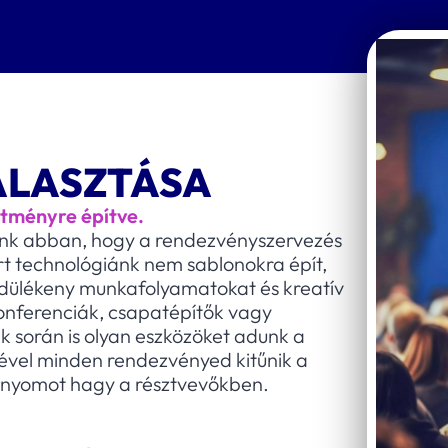
ÁLASZTÁSA
ítményre építve.
ünk abban, hogy a rendezvényszervezés
rt technológiánk nem sablonokra épít,
ördülékeny munkafolyamatokat és kreatív
Konferenciák, csapatépítők vagy
 során is olyan eszközöket adunk a
ével minden rendezvényed kitűnik a
n nyomot hagy a résztvevőkben.